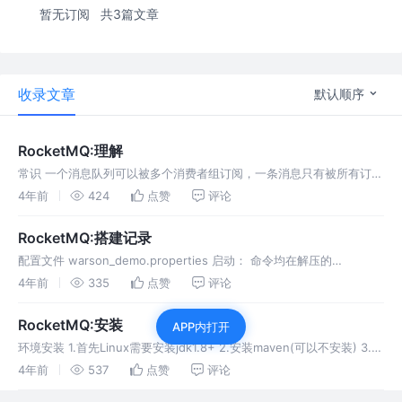
暂无订阅
共3篇文章
收录文章
默认顺序
RocketMQ:理解
常识 一个消息队列可以被多个消费者组订阅，一条消息只有被所有订阅
它的消费者组消费了，才算被消费成功。 验证 订阅关系的一致性指的
4年前
424
点赞
评论
是，同一个消费者组（Group ID相同）下所有Consumer实例所订
RocketMQ:搭建记录
配置文件 warson_demo.properties 启动： 命令均在解压的
rocketMQ目录下执行 关闭： debug: 改成公网IP： 查看日志： 依赖
4年前
335
点赞
评论
consumer producer 注
RocketMQ:安装
APP内打开
环境安装 1.首先Linux需要安装jdk1.8+ 2.安装maven(可以不安装) 3.下
载source-release.zip（去官网下载） 4.我把解压后的rocketmq放在
4年前
537
点赞
评论
了/opt/app