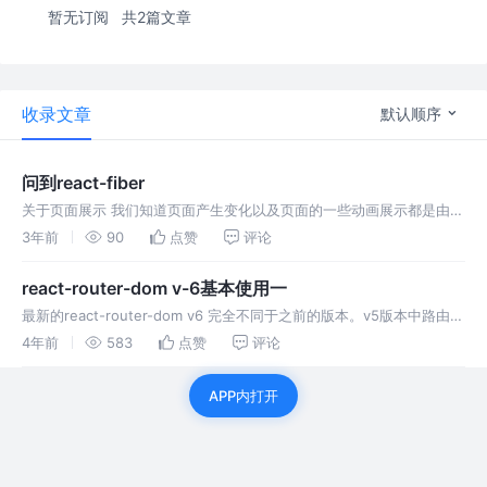
暂无订阅
共2篇文章
收录文章
默认顺序
问到react-fiber
关于页面展示 我们知道页面产生变化以及页面的一些动画展示都是由一
张一张图片构成的，一般的显示器和浏览器的刷新频率在60帧 当然也
3年前
90
点赞
评论
视电脑情况而定。 在一秒60帧的情况下，人的肉眼是不会感觉到有卡
顿的情况
react-router-dom v-6基本使用一
最新的react-router-dom v6 完全不同于之前的版本。v5版本中路由组
件和一般组件所接受的props有很大区别，而在v6中路由组件接受的
4年前
583
点赞
评论
props没有和v5一样拥有三个固定的属性，同时他
APP内打开