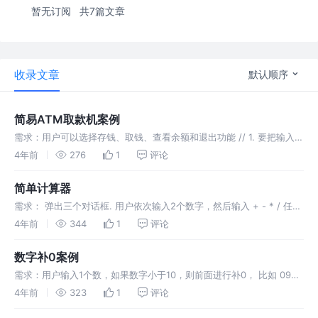
暂无订阅
共7篇文章
收录文章
默认顺序
简易ATM取款机案例
需求：用户可以选择存钱、取钱、查看余额和退出功能 // 1. 要把输入提
示框写到 循环里面 // 2. 如果用户输入了 4 就退出 （js 只要你输入的
4年前
276
1
评论
不是4 就循环）
简单计算器
需求： 弹出三个对话框. 用户依次输入2个数字，然后输入 + - * / 任何
一个运算符，可以计算结果
4年前
344
1
评论
数字补0案例
需求：用户输入1个数，如果数字小于10，则前面进行补0， 比如 09
03 等 分析： ①：为后期页面显示时间做铺垫 ②：利用三元运算符
4年前
323
1
评论
补 0 计算