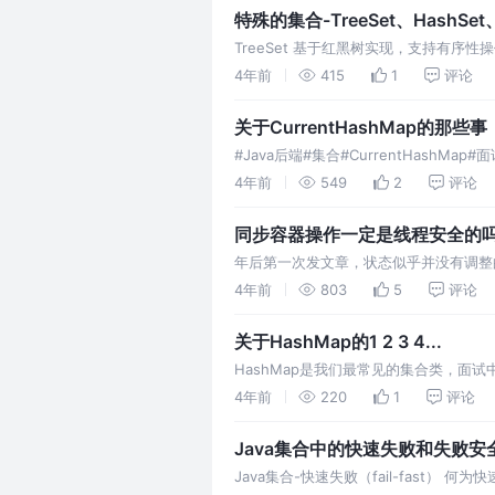
特殊的集合-TreeSet、HashSet、
TreeSet 基于红黑树实现，支持有序性操
则为 O(logN)
4年前
415
1
评论
关于CurrentHashMap的那些事
#Java后端#集合#CurrentHashM
4年前
549
2
评论
同步容器操作一定是线程安全的
年后第一次发文章，状态似乎并没有调整
4年前
803
5
评论
关于HashMap的1 2 3 4...
HashMap是我们最常见的集合类，面
4年前
220
1
评论
Java集合中的快速失败和失败安
Java集合-快速失败（fail-fast）