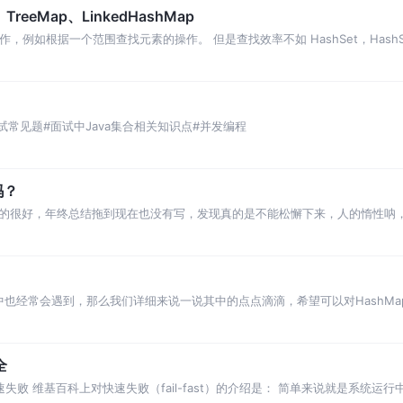
TreeMap、LinkedHashMap
作，例如根据一个范围查找元素的操作。 但是查找效率不如 HashSet，HashSet
ap#面试常见题#面试中Java集合相关知识点#并发编程
吗？
的很好，年终总结拖到现在也没有写，发现真的是不能松懈下来，人的惰性呐
试中也经常会遇到，那么我们详细来说一说其中的点点滴滴，希望可以对HashM
全
 何为快速失败 维基百科上对快速失败（fail-fast）的介绍是： 简单来说就是系