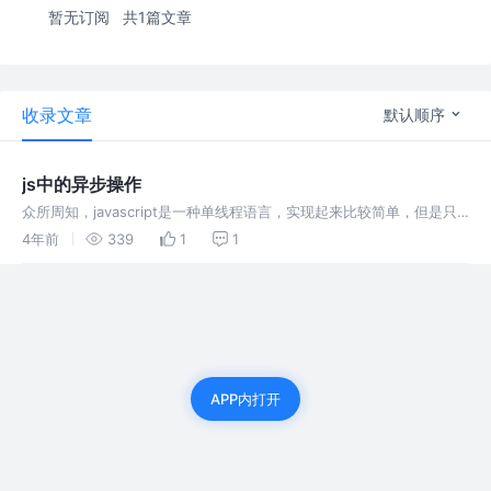
暂无订阅
共1篇文章
收录文章
默认顺序
js中的异步操作
众所周知，javascript是一种单线程语言，实现起来比较简单，但是只
要有一个任务正在执行，那其他任务只能等待这个任务执行完成才能继
4年前
339
1
1
续，严重影响执行效率，为了解决这种问题，js创建了异步执行模式。
APP内打开