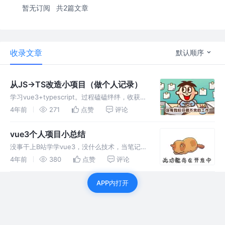
暂无订阅
共2篇文章
收录文章
默认顺序
从JS->TS改造小项目（做个人记录）
学习vue3+typescript。过程磕磕绊绊，收获还
是很大，加
4年前
271
点赞
评论
油！！！！！！！！！！！！！！！！！！
vue3个人项目小总结
没事干上B站学学vue3，没什么技术，当笔记本
记
4年前
380
点赞
评论
录。。。。。。。。。。。。。。。。。。。。
。。。。。。。。。。。。。。。。
APP内打开