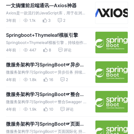
横向比较。
一文搞懂前后端通讯—Axios神器
Axios是一款流行的JavaScript库，用于在浏览
器和Node.js环境中进行HTTP请求。它在前后
3年前
1.1k
3
2
端通讯中扮演了重要角色，可以轻松地发送
HTTP请求并处理响应。
Springboot+Thymeleaf模板引擎
Springboot+Thymeleaf模板引擎，持续创作，
加速成长！这是我参与「掘金日新计划 · 6 月更
4年前
447
8
评论
文挑战」的第25天。
微服务架构学习SpringBoot☞异步任
务
微服务架构学习SpringBoot☞异步任务 持续创
作，加速成长！这是我参与「掘金日新计划 · 6
4年前
1.8k
16
2
月更文挑战」的第24天，点击查看活动详情。
异步任务 创建一个service包 创建一个类Async
微服务架构学习SpringBoot☞整合
Swagger
微服务架构学习SpringBoot☞整合Swagger 持
续创作，加速成长！这是我参与「掘金日新计划
4年前
1.9k
10
评论
· 6 月更文挑战」的第23天，点击查看活动详
情。 Swagger 了解Swagger的概念及作用
微服务架构学习SpringBoot☞页面国
际化
微服务架构学习SpringBoot☞页面国际化 持续