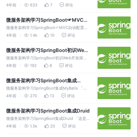
创作，加速成长！这是我参与「掘金日新计划 ·
4年前
633
7
评论
6 月更文挑战」的第22天，点击查看活动详
情。 页面国际化 有的时候，我们的网站会去涉
微服务架构学习SpringBoot☞MVC自
及中英文甚至多语
动配置原理
微服务架构学习SpringBoot☞MVC自动配置原
理 持续创作，加速成长！这是我参与「掘金日
4年前
1.4k
10
评论
新计划 · 6 月更文挑战」的第21天，点击查看活
动详情。 MVC自动配置原理 官网阅读 在进行
微服务架构学习SpringBoot初识Web
项目编写前
开发探究
微服务架构学习SpringBoot初识Web开发探究
持续创作，加速成长！这是我参与「掘金日新计
4年前
192
8
评论
划 · 6 月更文挑战」的第20天，点击查看活动详
情。 简介 其实SpringBoot的东西用起来非常简
微服务架构学习SpringBoot集成
MyBatis
微服务架构学习SpringBoot集成MyBatis 「这
是我参与2022首次更文挑战的第17天，活动详
4年前
270
13
评论
情查看：2022首次更文挑战」。 关于作者 作者
介绍 官方文档：http://mybatis.o
微服务架构学习SpringBoot集成Druid
微服务架构学习SpringBoot集成Druid 「这是
我参与2022首次更文挑战的第15天，活动详情
4年前
1.5k
20
评论
查看：2022首次更文挑战」。 关于作者 作者介