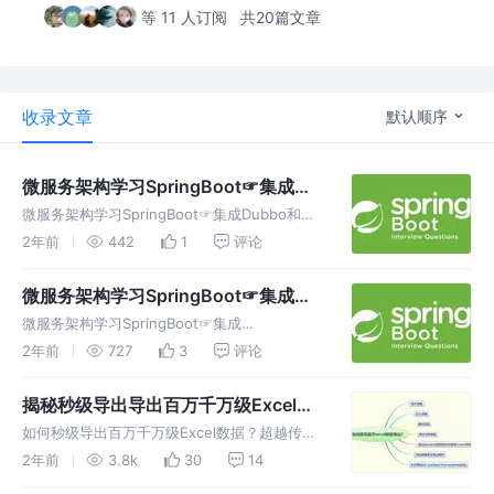
等 11 人订阅
共20篇文章
收录文章
默认顺序
微服务架构学习SpringBoot☞集成
Dubbo和Zookeeper
微服务架构学习SpringBoot☞集成Dubbo和
Zookeeper 关于作者 作者介绍 分布式理论 什
2年前
442
1
评论
么是分布式系统？ 在《分布式系统原理与范
型》一书中有如下定义：“分布式系统是若干独
微服务架构学习SpringBoot☞集成
立计算机的集
SpringSecurity
微服务架构学习SpringBoot☞集成
SpringSecurity 关于作者 作者介绍
2年前
727
3
评论
SpringSecurity 安全简介 1、在 Web 开发中，
安全一直是非常重要的一个方面。安全虽然属于
揭秘秒级导出导出百万千万级Excel数
应用
据的终极秘籍！让你的数据操作瞬间飙
如何秒级导出百万千万级Excel数据？超越传统
升！
极限，助你事半功倍！将列举常见的三种选型：
2年前
3.8k
30
14
POI、EasyExcel和Jxls，并对它们的特点进行