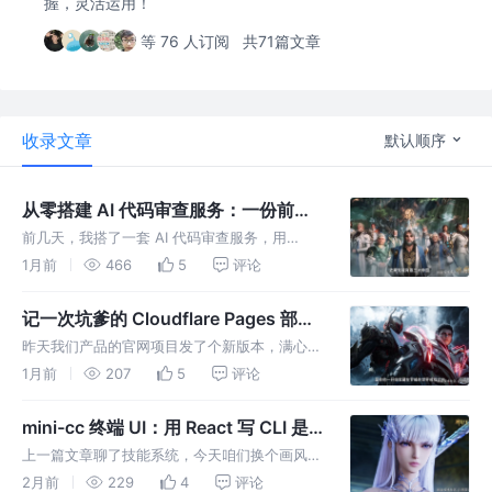
握，灵活运用！
等 76 人订阅
共71篇文章
收录文章
默认顺序
从零搭建 AI 代码审查服务：一份前端
也能看懂的 Python 学习笔记
前几天，我搭了一套 AI 代码审查服务，用
Python + Flask 写了大概 200 行代码，实现
1月前
466
5
评论
了：**当 GitLab 收到 MR 时，自动调用 AI 分
析代码 diff，然后把审查意见贴回
记一次坑爹的 Cloudflare Pages 部
署：Failed to load module script 是
昨天我们产品的官网项目发了个新版本，满心欢
怎么把我的 SPA 搞挂的
喜等用户反馈。结果没过多久，就有人报
1月前
207
5
评论
Bug，说线上的网站白屏了。 我赶紧跑去一看
浏览器控制台，红彤彤的一条报错： 这就奇了
mini-cc 终端 UI：用 React 写 CLI 是
怪了。我本地跑可以啊
什么体验
上一篇文章聊了技能系统，今天咱们换个画风，
看看 mini-cc 的"脸面"——终端 UI。 说句掏心
2月前
229
4
评论