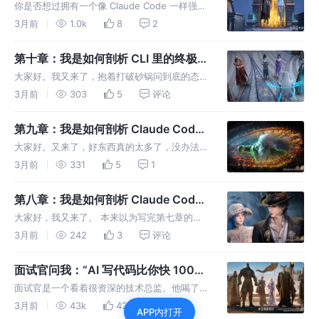
编程智能体
你是否想过拥有一个像 Claude Code 一样强大
的命令行 AI 编程助手？ 你是否想深入了解
3月前
1.0k
8
2
Agent（智能体）背后的核心事件循环与工具调
用（Tool Use）原理？ mini-cc 就是为你
第十章：我是如何剖析 CLI 里的终极
Agent 能力的（电脑控制与浏览器接
大家好。我又来了，抱着打破砂锅问到底的态
管）
度，把 Claude Code 源码的 src/utils/ 目录彻
3月前
303
5
评论
底翻了个底朝天。 结果，我发现了一个足以颠
覆大家对命令行工具认知的秘密。 你以为
第九章：我是如何剖析 Claude Code
Claud
的 CLI 里的安全沙盒与指令拦截机制的
大家好。又来了，好东西真的太多了，没办法。
比如有个问题：“Claude Code 既然能在电脑上
3月前
331
5
1
执行命令行，万一大模型抽风，来一句 rm -rf
/，或者偷偷把数据库给 DROP TABLE 了，那
第八章：我是如何剖析 Claude Code
里的“电子宠物”彩蛋的
大家好，我又来了。 本来以为写完第七章的性
能优化，这个系列就该画个句号了。但本着“贼
3月前
242
3
评论
不走空”的极客精神，我又在源码的 src 目录下
瞎溜达了一圈。 结果，在一个叫 src/buddy/ 的
面试官问我：“AI 写代码比你快 100
隐秘角落里，
倍，你的价值在哪？”
面试官是一个看着很资深的技术总监。他喝了口
水，突然抛出了一个非常尖锐的问题： “你平时
3月前
43k
427
142
APP内打开
用 AI 写代码吗？现在 AI 敲代码的速度比你快