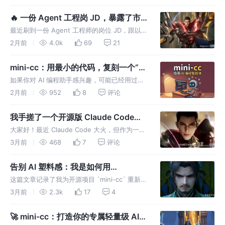
议你用 sed 命令……"——光说不练，假把式。
工具系统的核心价值就一句话：让 AI 从'只会
🔥 一份 Agent 工程岗 JD，暴露了市
说'变成
场真正想要什么样的人
最近刷到一份 Agent 工程师的岗位 JD，跟以前
的前端岗位完全不一样了。我心想：这大概就是
2月前
4.0k
69
21
现在以及接下来几年的方向了。 JD 里写的东西
包括： TypeScript 做 Agent 轨迹可视化
mini-cc：用最小的代码，复刻一个“真
正能干活”的 AI 编程智能体（并且把架
如果你对 AI 编程助手感兴趣，可能已经用过或
构讲清楚）
看过不少产品：它们能聊天、能补全、能生成代
2月前
952
8
评论
码……但当你想进一步追问： Agent 到底怎么
循环？ 为什么会一边输出一边打断去调用工
我手搓了一个开源版 Claude Code
具？ Tool Use
(mini-cc)
大家好！最近 Claude Code 大火，但作为一个
硬核开发者，怎么能只停留在“用”的层面？ 于是
3月前
468
7
评论
我肝了几个通宵，深入剖析了 Claude Code 的
底层架构，并用 TypeScript 纯手工复
告别 AI 塑料感：我是如何用
frontend-design skill 重塑项目官网
这篇文章记录了我为开源项目 `mini-cc` 重新设
的
计官方网站的全过程，探讨了大语言模型
3月前
2.3k
17
4
（LLM）的“廉价审美（AI Slop）”问题，以及如
何通过系统级的 Skill（技能）来改变 AI 的设计
🚀 mini-cc：打造你的专属轻量级 AI
思