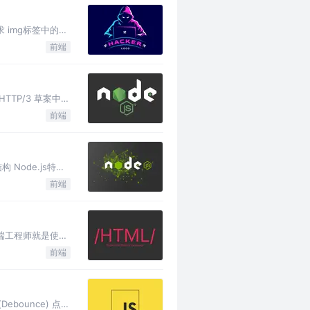
签中请求 img标签中的请
前端
HTTP/3 草案中
前端
构 Node.js特点
前端
此前端工程师就是使用
前端
ebounce) 点击