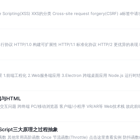
ripting(XSS) XXS的分类 Cross-site request forgery(CSRF) a标
 单行协议 HTTP/1.0 构建可扩展性 HTTP/1.1 标准化协议 HTTP/2 更优异的表现 
用场景 1.前端工程化 2.Web服务端应用 3.Electron 跨端桌面应用 Node.js 运行时结
与HTML
交互问题 跨终端 PC/移动浏览器 客户端/小程序 VR/AR等 Web技术栈 故
题的工程师 We
Script三大原理之过程抽象
 其他常用高阶函数 Once 节流函数(Throttle) 点击这里查看实例 防抖函数(D