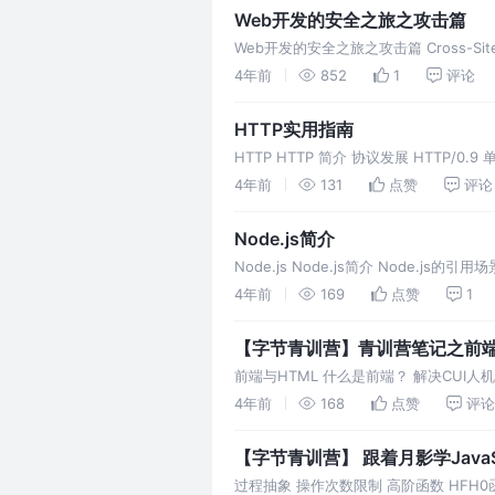
Web开发的安全之旅之攻击篇
Web开发的安全之旅之攻击篇 Cross-Site Sc
求 In
4年前
852
1
评论
HTTP实用指南
HTTP HTTP 简介 协议发展 HTTP/0.9
协议分析--报文 Met
4年前
131
点赞
评论
Node.js简介
Node.js Node.js简介 Node.js的引
1.异步I/O
4年前
169
点赞
1
【字节青训营】青训营笔记之前端
前端与HTML 什么是前端？ 解决CUI人机
Web技术栈解决多端图形用户界面交互问
4年前
168
点赞
评论
【字节青训营】 跟着月影学Java
过程抽象 操作次数限制 高阶函数 HFH0函数