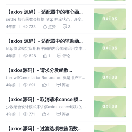
细节情况都做了特殊处理，流程大致如下所示
【axios 源码】- 适配器中的核心函数
core 研读解析
settle 核心函数会根据 http 响应状态，改变
Promise 的状态，在 reject 时使通过调用自定
4年前
733
点赞
3
义的 createError 方法生成 reject 返回内容
【axios 源码】- 适配器中的辅助函数
helper
http协议规定应用程序间的内容传输采用文本形
式，一个 HTTP请求报文由请求行 request
4年前
628
1
评论
line、请求头部 Headers、空行和请求数据 4
个部分组成
【axios源码】- 请求分发函数
DispatchRequest研读解析
throwIfCancellationRequested 就是用户主动
取消请求时的出口之一，这个出口的执行时间点
4年前
691
1
评论
是请求已经发送还未响应或者已经响应时。
【axios源码】- 取消请求cancel模块
研读解析
少数结合设计模式来讲解axios-cancel模块的技
术文，希望可以帮助到你🐶 ～ CancelToken通
4年前
771
4
评论
过发布订阅模式来实现传递取消信息，订阅者把
自己想订阅的事件cancel注册到调度中心
【axios源码】- 过渡选项校验函数