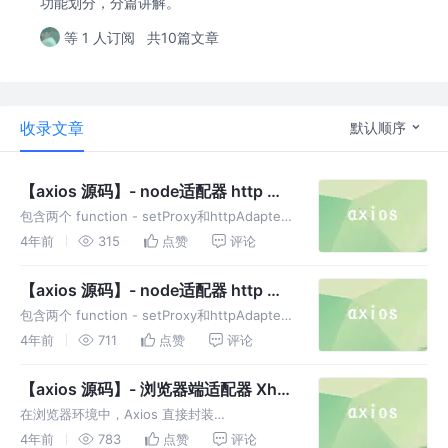
功能划分，分篇讲解。
等 1 人订阅
共10篇文章
收录文章
默认顺序
【axios 源码】- node适配器 http 研
读解析【下】
包含两个 function - setProxy和httpAdapter
共388行代码，其中 httpAdapter是被导出的适
4年前
315
点赞
评论
配器函数实例，由于篇幅过长，文章将分成上下
两个部分
【axios 源码】- node适配器 http 研
读解析【上】
包含两个 function - setProxy和httpAdapter
共388行代码，其中 httpAdapter是被导出的适
4年前
711
点赞
评论
配器函数实例，由于篇幅过长，文章将分成上下
两个部分
【axios 源码】- 浏览器端适配器 Xhr
研读解析
在浏览器环境中，Axios 直接封装
XMLHttpRequest，具体封装细节和各种边界
4年前
783
点赞
评论