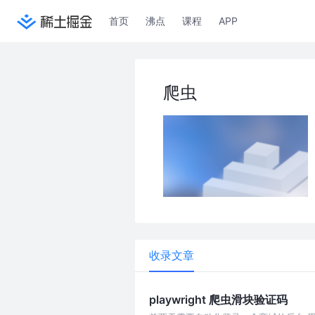
首页
沸点
课程
APP
爬虫
收录文章
playwright 爬虫滑块验证码