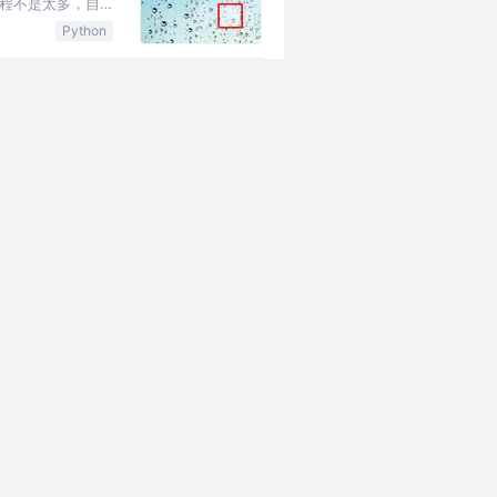
t教程不是太多，自
Python