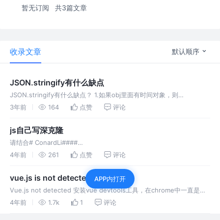
暂无订阅
共3篇文章
收录文章
默认顺序
JSON.stringify有什么缺点
JSON.stringify有什么缺点？ 1.如果obj里面有时间对象，则
JSON.stringify后再JSON.parse的结果，时间将只是字符串的形式，
3年前
164
点赞
评论
而不是对象的形式 2.如果obj里有Reg
js自己写深克隆
请结合# ConardLi####
https://segmentfault.com/a/1190000020255831 来看！！！
4年前
261
点赞
评论
vue.js is not detected
APP内打开
Vue.js not detected 安装vue devtools工具，在chrome中一直是灰
色，title是Vue.js not detected ① F12关闭开发者模式 ② 刷新
4年前
1.7k
1
评论
③ 然