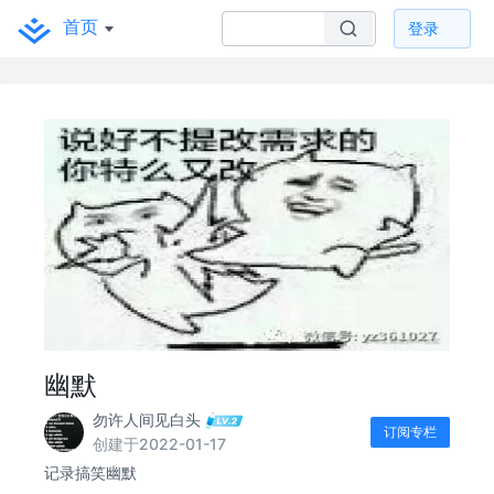
首页
登录
幽默
勿许人间见白头
订阅专栏
创建于2022-01-17
记录搞笑幽默