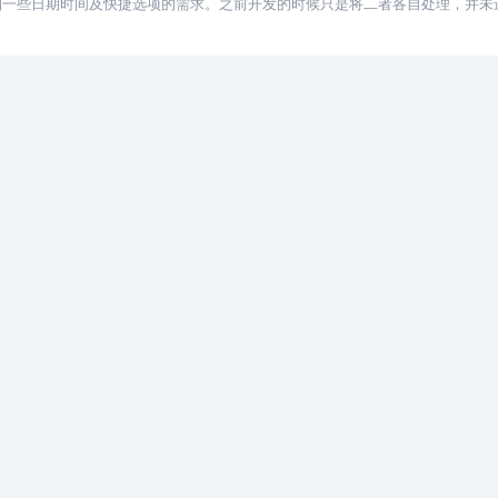
到一些日期时间及快捷选项的需求。之前开发的时候只是将二者各自处理，并未
 获取时间的方法我使