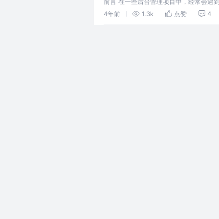
前言 在一些后台管理项目中，经常会遇
续使用起来方便些。 需求示例 前期准备
4年前
1.3k
点赞
4