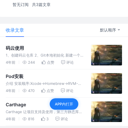
暂无订阅
共3篇文章
收录文章
默认顺序
码云使用
1、创建码云仓库 2、Git本地初始化 新建一个目
录,我在"下载"目录创建的"DP"文件夹,用来存放
4年前
244
点赞
评论
从码云下载下来的项目 终端cd进这个DP文件夹
进行基础配置,git的基础配置,作用是告诉git你是
Pod安装
介绍 安装顺序:Xcode->Homebrew->RVM-
>Ruby->CocoaPods 安装 Homebrew
4年前
470
点赞
评论
Homebrew:是一个包管理器，用于在mac上安
装一些os x上没有的UNiX工具
Carthage
APP内打开
Carthage 让项目支持及使用，第三方静态库转
为动态库 Carthage介绍 具体使用，可以查看官
4年前
816
3
评论
网的，文档地