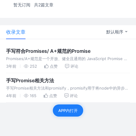
暂无订阅
共2篇文章
收录文章
默认顺序
手写符合Promises/ A+规范的Promise
Promises/A+规范是一个开放、健全且通用的 JavaScript Promise 标
准,手写Promise让我们能够更加清晰地了解Promise运行的流程
3年前
252
点赞
评论
手写Promise相关方法
手写Promise相关方法和promisify，promisify用于将node中的异步回
调API转为promise形式
4年前
165
点赞
评论
APP内打开