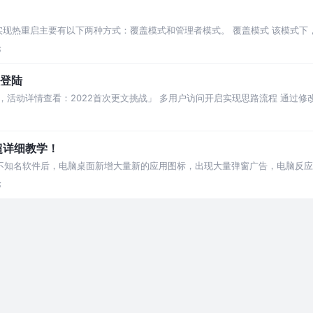
器上实现热重启主要有以下两种方式：覆盖模式和管理者模式。 覆盖模式 该模式下，
通知
论
程登陆
，活动详情查看：2022首次更文挑战」 多用户访问开启实现思路流程 通过修改注册
超详细教学！
个不知名软件后，电脑桌面新增大量新的应用图标，出现大量弹窗广告，电脑反
单的说就是你电脑中毒
论