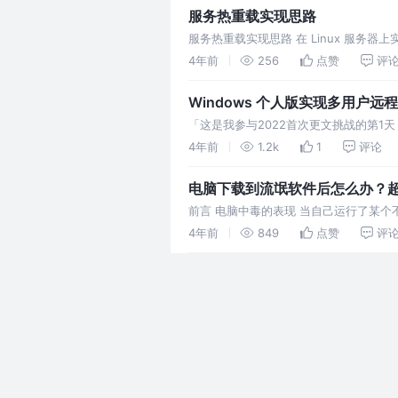
服务热重载实现思路
服务热重载实现思路 在 Linux 服务
文件资源交给子进程，子进程创建完成后
4年前
256
点赞
评
Windows 个人版实现多用户远
「这是我参与2022首次更文挑战的第1天
定向至hook程序的dll文件上（后称
4年前
1.2k
1
评论
电脑下载到流氓软件后怎么办？
前言 电脑中毒的表现 当自己运行了某
你，你的电脑已经被流氓软件入侵了，简
4年前
849
点赞
评