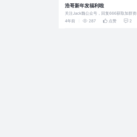
浩哥新年发福利啦
关注Jack魏公众号，回复666获取加
道》第二名：润可霖 美润尿素红罐护手霜1
4年前
287
点赞
2