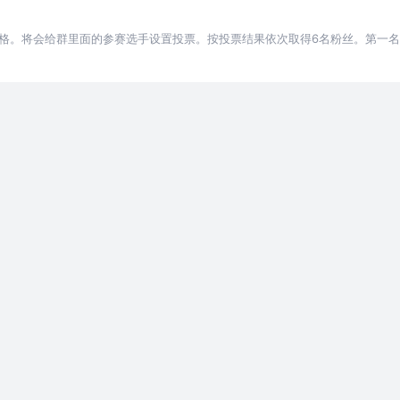
群资格。将会给群里面的参赛选手设置投票。按投票结果依次取得6名粉丝。第一
个。第三名：日本santen金色