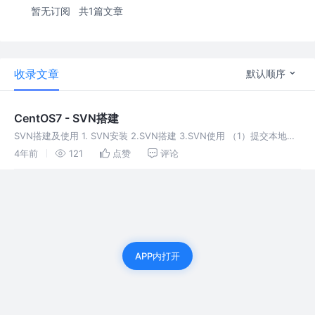
暂无订阅
共1篇文章
收录文章
默认顺序
CentOS7 - SVN搭建
SVN搭建及使用 1. SVN安装 2.SVN搭建 3.SVN使用 （1）提交本地文
件到SVN服务器 (2) 更新SVN目录
4年前
121
点赞
评论
APP内打开