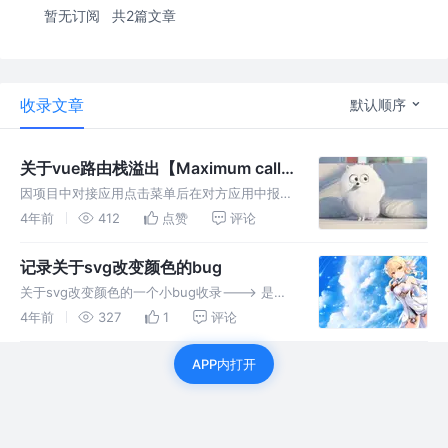
暂无订阅
共2篇文章
收录文章
默认顺序
关于vue路由栈溢出【Maximum call
stack size exceeded】
因项目中对接应用点击菜单后在对方应用中报栈
溢出的前提下我是首先判断我想到的是路由递归
4年前
412
点赞
评论
相关代码逻辑处理 然后我想的是输入路由不正
确就跑异常报错
记录关于svg改变颜色的bug
关于svg改变颜色的一个小bug收录---> 是这样
的由于ui小姐姐比较忙给了一张svg的切图，我
4年前
327
1
评论
导入vue2.0项目始终都调不动切图颜色
APP内打开