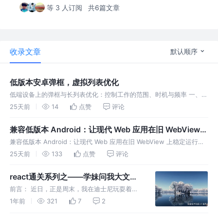
等 3 人订阅
共6篇文章
收录文章
默认顺序
低版本安卓弹框，虚拟列表优化
低端设备上的弹框与长列表优化：控制工作的范围、时机与频率 一、要
解决的问题：业务必须支持的低端设备，跑不动「正常写法」的交互 先
25天前
14
点赞
评论
把问题本身说清楚。 「点按钮后弹框要卡一下才出来」「列表滑动起来
一顿一顿
兼容低版本 Android：让现代 Web 应用在旧 WebView
上稳定运行
兼容低版本 Android：让现代 Web 应用在旧 WebView 上稳定运行
一、要解决的问题：业务必须支持的旧设备，跑不起现代 Web 应用 先
25天前
133
点赞
评论
把问题本身说清楚。 现代前端技术栈——新语法、新
react通关系列之——学妹问我大文件
上传
前言： 近日，正是周末，我在迪士尼玩耍着，
吹着刺骨的阴风正黯然神伤，突然，手机一震，
1年前
321
7
2
来了一条信息，我预感好事来临，打开一看果然