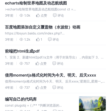
echarts绘制世界地图及动态航线图
>echarts绘制世界地图及动态航线图const ct =
echarts.init(document.querySelector('#mapdv'))
3年前
1.0k
点赞
评论
echarts.registerMap(
百度地图添加自定义覆盖物（水波纹）动画
https://lbsyun.baidu.com/index.php?
title=jspopular3.0/guide/custom-markers 1、定义构造函数 百度地
3年前
1.2k
1
评论
图添加自定义覆盖物（水波纹
前端把html生成pdf
1、安装 2、新建html2pdf.ts文件（用于封装导出），内容如下 3、使
用（Home.vue）
3年前
757
点赞
评论
借用momentjs格式化时间为今天、明天、后天xxxx
借用momentjs格式化时间为今天、明天、后天xxxx,'星期日_星期一_星
期二_星期三_星期四_星期五_星期六'.spl
4年前
737
点赞
评论
编写自己的代码库
const plugobj = { /** *判断浏览器的
innerText或textContent属性 */