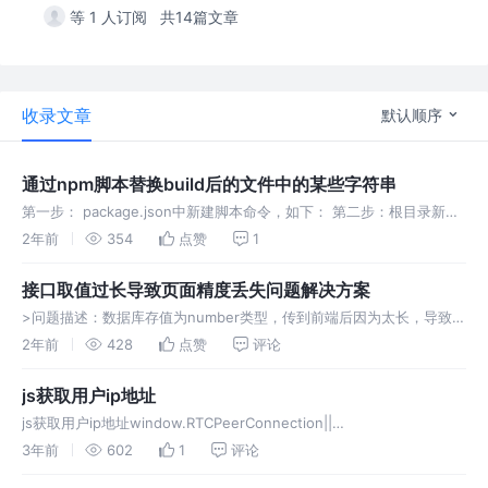
等 1 人订阅
共14篇文章
收录文章
默认顺序
通过npm脚本替换build后的文件中的某些字符串
第一步： package.json中新建脚本命令，如下： 第二步：根目录新建
replace-in-js-files.js文件，内容如下： 第三步：打包即可。（需要安
2年前
354
点赞
1
装fs-extra,glob两个包，
接口取值过长导致页面精度丢失问题解决方案
>问题描述：数据库存值为number类型，传到前端后因为太长，导致精
度丢失。 >方案1：可考虑将值转成字符串后再传递给前端。 >方案2：
2年前
428
点赞
评论
利用第三方包，例如json-bigint。具体如下：（这里是基于
js获取用户ip地址
js获取用户ip地址window.RTCPeerConnection||
window.mozRTCPeerConnection||
3年前
602
1
评论
window.webkitRTCPeerConnection;