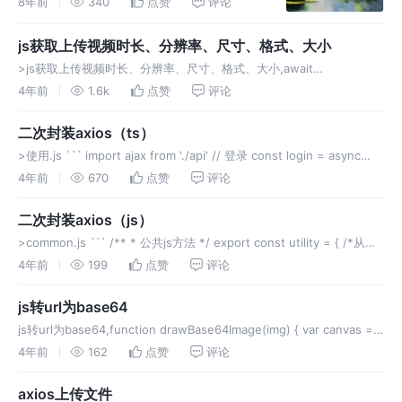
8年前
340
点赞
评论
setcontent(element,content){ if(typeof
eleme
js获取上传视频时长、分辨率、尺寸、格式、大小
>js获取上传视频时长、分辨率、尺寸、格式、大小,await
checkSize(files,true--> 为音频是使用 默认为false), '返回值、里面有
4年前
1.6k
点赞
评论
（尺寸宽 --- 分辨率） 尺寸高
二次封装axios（ts）
>使用.js ``` import ajax from './api' // 登录 const login = async
(args: any) => { return await ajax.pos
4年前
670
点赞
评论
二次封装axios（js）
>common.js ``` /** * 公共js方法 */ export const utility = { /*从身
份证中获取生日 格式 YYYY-MM-DD*/ getBirthday: fun
4年前
199
点赞
评论
js转url为base64
js转url为base64,function drawBase64Image(img) { var canvas =
document.createElement("canvas");
4年前
162
点赞
评论
axios上传文件