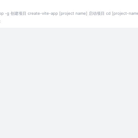
app -g 创建项目 create-vite-app [project name] 启动项目 cd [project-name
论