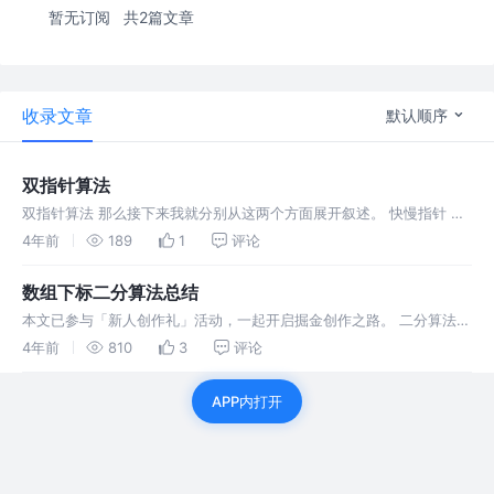
暂无订阅
共2篇文章
收录文章
默认顺序
双指针算法
双指针算法 那么接下来我就分别从这两个方面展开叙述。 快慢指针 算
法思想： 相关套路代码： 链表的相关中点的寻找： 相关leetcode题目
4年前
189
1
评论
环形链表 废话少说上代码： 左右指针 算法思想： 相关套路
数组下标二分算法总结
本文已参与「新人创作礼」活动，一起开启掘金创作之路。 二分算法
引言： 假如给定一个有序数组，要求在该数组中查找相应的数字，如果
4年前
810
3
评论
是使用一重循环进行遍历数组的话，改时间复杂度是O(n),如果是使用
二分搜
APP内打开