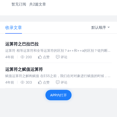
暂无订阅
共2篇文章
收录文章
默认顺序
运算符之巴拉巴拉
运算符 相等运算符和全等运算符的区别？a++和++a的区别？链判断运
算符和null判断运算符的使用场景又是什么呢？
4年前
200
点赞
评论
运算符之赋值运算符
赋值运算符之解构赋值 在ES5之前，我们在对对象进行赋值的时候，都
是通过 = 等于运算符的，ES6提供了一种新的赋值方式，这种解构赋值
4年前
303
点赞
评论
可以通过“模式匹配”，只要两侧的模式结构相同，那么就会按照位置顺
序
APP内打开