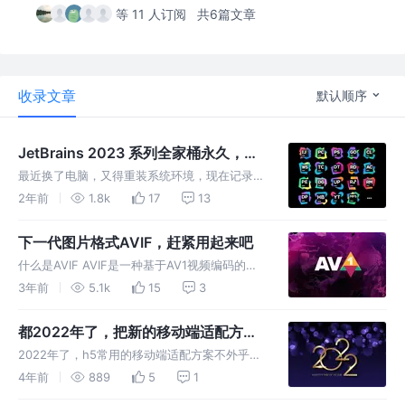
等 11 人订阅
共6篇文章
收录文章
默认顺序
JetBrains 2023 系列全家桶永久，适
合mac版本
最近换了电脑，又得重装系统环境，现在记录下
JetBrains全家桶使用方法。和谐了，现在掘金
2年前
1.8k
17
13
不能写这种文章了吗，jym直接去下载工具包
下一代图片格式AVIF，赶紧用起来吧
什么是AVIF AVIF是一种基于AV1视频编码的新
图像格式，相对于JPEG，WEBP这类图片格式
3年前
5.1k
15
3
来说，它的压缩率更高，并且画面细节更好。而
最关键的是，它是免费且开源的，没有任何授权
都2022年了，把新的移动端适配方案
费用。 同时，它是
用起来
2022年了，h5常用的移动端适配方案不外乎以
下这几种: 一、rem 将 html 节点的 font-size
4年前
889
5
1
设置为页面 clientWidth(布局视口)的 1/10，即