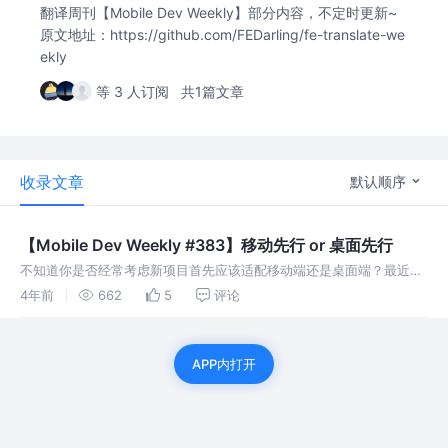
翻译周刊【Mobile Dev Weekly】部分内容，不定时更新~
原文地址：https://github.com/FEDarling/fe-translate-we
ekly
等 3 人订阅
共1篇文章
收录文章
默认顺序
【Mobile Dev Weekly #383】移动先行 or 桌面先行
不知道你是否经常考虑新项目首先应该适配移动端还是桌面端？最近，
我在Twitter发起了一次关于此项的投票，总票数为648票，比例如下：
4年前
662
5
评论
移动优先：33.3% 桌面优先：21.9% 两者混合：24.7%
APP内打开