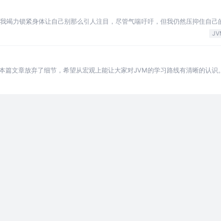
越清晰，我竭力锁紧身体让自己别那么引人注目，尽管气喘吁吁，但我仍然压抑住自己
们都这么想。 因为回收者是来杀我
JV
本篇文章放弃了细节，希望从宏观上能让大家对JVM的学习路线有清晰的认识