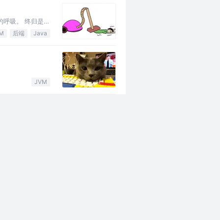
的呼吸。 终归是藏
M
后端
Java
。
JVM