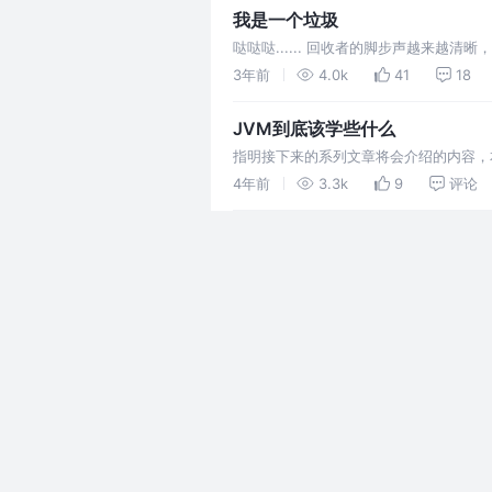
我是一个垃圾
哒哒哒...... 回收者的脚步声越来
不住的，但是多活个几毫秒也是好的，我
3年前
4.0k
41
18
JVM到底该学些什么
指明接下来的系列文章将会介绍的内容，
4年前
3.3k
9
评论