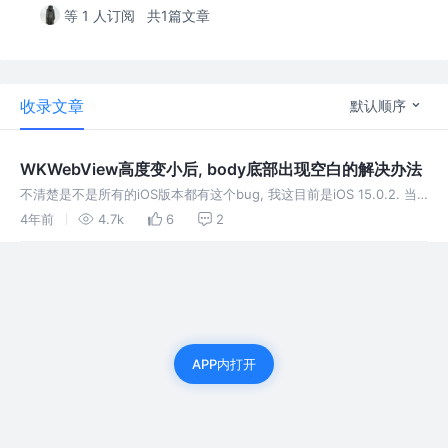
等 1 人订阅
共1篇文章
收录文章
默认顺序
WKWebView高度变小后, body底部出现空白的解决办法
不清楚是不是所有的iOS版本都有这个bug, 我这目前是iOS 15.0.2. 当
通过改变frame height, 或者修改高度约束减小webview的高度后,
4年前
4.7k
6
2
webview中HTML body的
APP内打开