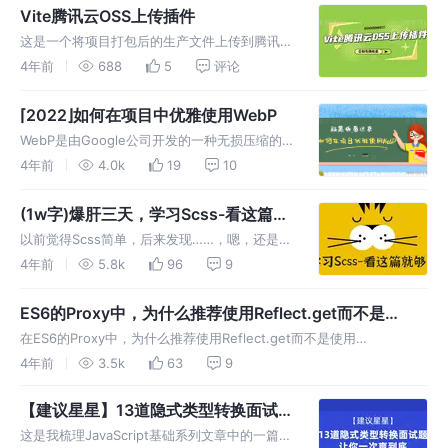
话，也恳请能够告
Vite腾讯云OSS上传插件
这是一个将项目打包后的生产文件上传到腾讯云
OSS的 Vite Plugin，几乎零配置，简单易用。
4年前
688
5
评论
⌈2022⌋如何在项目中优雅使用WebP
WebP是由Google公司开发的一种无损压缩的
图片格式，可以大大压缩图片的大小，并且图片
4年前
4.0k
19
10
的质量和png、jpeg等相同。
(1w字)爆肝三天，学习Scss-看这篇就
够了
以前觉得Scss简单，后来发现……，嗯，还是自
己太菜了，少年，如果你也还对Scss还抱有幻
4年前
5.8k
96
9
想，那么不如跟着我的视角，一起去看看Scss
的世界吧。
ES6的Proxy中，为什么推荐使用Reflect.get而不是
target[key]？
在ES6的Proxy中，为什么推荐使用Reflect.get而不是使用
target[key]？它们有什么区别吗？我让我走进……
4年前
3.5k
63
9
【建议星星】13道隐式类型转换面试
题，让你一次爽到底
这是我梳理JavaScript基础系列文章中的一篇，