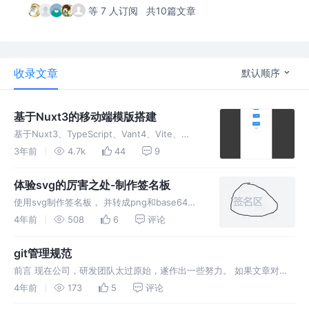
等 7 人订阅
共10篇文章
收录文章
默认顺序
基于Nuxt3的移动端模版搭建
基于Nuxt3、TypeScript、Vant4、Vite、
Pinia、UnoCSS的移动端模版搭建。
3年前
4.7k
44
9
体验svg的厉害之处-制作签名板
使用svg制作签名板， 并转成png和base64。
如果文章对你有帮助的话， 记得一键三连哟 。
4年前
508
6
评论
git管理规范
前言 现在公司，研发团队太过原始，遂作出一些努力。 如果文章对你
有帮助的话，记得一键三连哟。有问题和疑惑的话也可以在评论区留
4年前
173
5
评论
言。我会第一时间回复大家，如果觉得我的文章哪里有知识点错误的