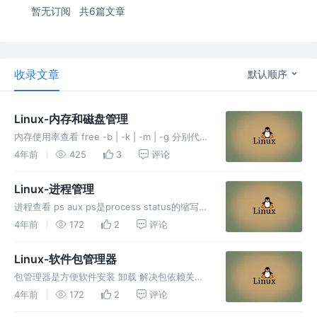
暂无订阅
共6篇文章
收录文章
默认顺序
Linux-内存和磁盘管理
内存使用率查看 free -b | -k | -m | -g 分别代
表 以 BYTE KB MB GB 为单位显示使用率 top
4年前
425
3
评论
动态查看内存使用情况 磁盘使用率查看 fdisk
用于创建和维护分区
Linux-进程管理
进程查看 ps aux ps是process status的缩写,
也就是进程状态的意思. 参数信息 a:all显示所用
4年前
172
2
评论
进程,不仅显示当前用户启动的进程 u:以user为
主的格式输出进程信息 x:显示当
Linux-软件包管理器
包管理器是方便软件安装 卸载 解决包依赖关系
的重要工具 centos redhat使用yum包管理器,
4年前
172
2
评论
安装包的格式是 rpm ubuntu debian 使用apt