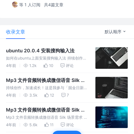
等 1 人订阅
共4篇文章
收录文章
默认顺序
ubuntu 20.0.4 安装搜狗输入法
如何在ubuntu上面安装搜狗输入法 持续创作，
加速成长！这是我参与「掘金日新计划 · 6 月更
4年前
1.2k
10
评论
文挑战」的第3天，点击查看活动详情
Mp3 文件音频转换成微信语音 Silk 下
篇
持续创作，加速成长！这是我参与「掘金日新计
划 · 6 月更文挑战」的第2天，点击查看活动详
4年前
3.5k
12
7
情 Mp3 文件音频转换成微信语音 Silk 下篇
silk-v3-decoder 安装 上传安装包 解压
Mp3 文件音频转换成微信语音 Silk 上
篇
Mp3 文件音频转换成微信语音 Silk 场景需求 持
续创作，加速成长！这是我参与「掘金日新计划
4年前
5.6k
11
评论
· 6 月更文挑战」的第1天，点击查看活动详情