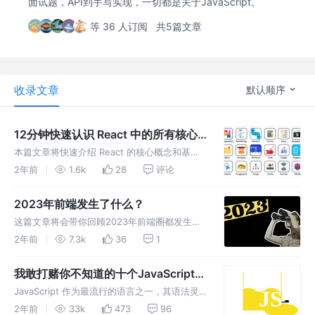
面试题，API到手写实现，一切都是关于JavaScript。
等 36 人订阅
共5篇文章
收录文章
默认顺序
12分钟快速认识 React 中的所有核心
概念
本篇文章将快速介绍 React 的核心概念和基本
用法，包括 组件、JSX、props、key、state、
2年前
1.6k
28
评论
hooks、context、portal、Suspense和
ErrorBoundary 等
2023年前端发生了什么？
这篇文章将会带你回顾2023年前端圈都发生了
什么，时间从早到晚的顺序排列，看看大牛们今
2年前
7.3k
36
1
年都在卷什么～
我敢打赌你不知道的十个JavaScript技
巧
JavaScript 作为最流行的语言之一，其语法灵
活且每年都在不断吸纳新特性，即使是一个从业
2年前
33k
473
96