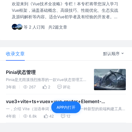
欢迎来到《Vue技术全攻略》专栏！本专栏将带您深入学习
Vue框架，涵盖基础概念、高级技巧、性能优化、生态实战
及源码解析等内容。适合Vue初学者及有经验的开发者。订
阅本专栏，一起全面掌握Vue技术栈，提升前端开发能力，
等 2 人订阅
共2篇文章
探索Vue的世界！
收录文章
默认顺序
Pinia状态管理
Pinia是尤雨溪强烈推荐的一款Vue状态管理工
具，也被认为是下一代Vuex的替代产品。即
3年前
267
2
评论
Vuex5.x，在Vue3.0的项目中使用也是备受推
崇。 优点 pinia没有mutations，只有：sta
vue3+vite+ts+vuex+vue-router+Element-
APP内打开
plus+tailwindcss+mock 搭建完整项目
一，介绍 Vite（法语单词，“快” 的意思）是一种新型的前端构建工具
最初是配合 Vue3.0 一起使用的，后来适配了各种前端项目，目前提供
4年前
6.8k
42
12
了 Vue、React、Preact 框架模板 vite