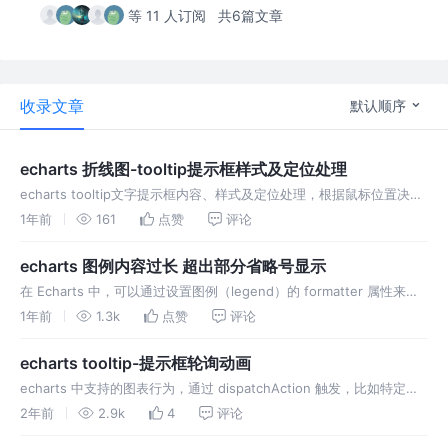
等 11 人订阅
共6篇文章
收录文章
默认顺序
echarts 折线图-tooltip提示框样式及定位处理
echarts tooltip文字提示框内容、样式及定位处理，根据鼠标位置决定
提示框显示在左侧还是右侧
1年前
161
点赞
评论
echarts 图例内容过长 超出部分省略号显示
在 Echarts 中，可以通过设置图例（legend）的 formatter 属性来自
定义图例文本的显示。如果文本内容过长，可以在 formatter 中加入省
1年前
1.3k
点赞
评论
略号来处理。示例代码:
echarts tooltip-提示框轮询动画
echarts 中支持的图表行为，通过 dispatchAction 触发，比如特定位
置高亮、显示提示框等。利用 echarts api 触发图表显示提示框，并根
2年前
2.9k
4
评论
据设置的时间进行轮询，实现实现动画效果