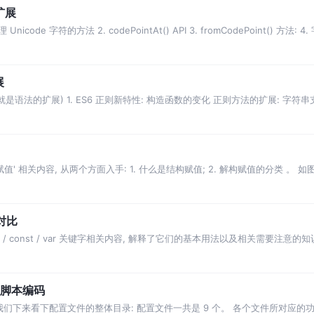
串扩展
code 字符的方法 2. codePointAt() API 3. fromCodePoint() 方法:
展
也就是语法的扩展) 1. ES6 正则新特性: 构造函数的变化 正则方法的扩展: 字
识点中, 并没有
值' 相关内容, 从两个方面入手: 1. 什么是结构赋值; 2. 解构赋值的分类 。 如图
r对比
解 let / const / var 关键字相关内容, 解释了它们的基本用法以及相关需要注意
 构建脚本编码
我们下来看下配置文件的整体目录: 配置文件一共是 9 个。 各个文件所对应的