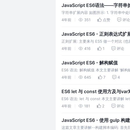
JavaScript ES6语法——字符
字符串扩展内容 如图所示: 1. 字符串中处理 Uni
口: for.
4年前
351
点赞
评论
JavaScript ES6 - 正则表达式扩
正则扩展: 主要来与 ES5 做一个对比 (
(注意字符串的处理方式扩展在下面各个知
4年前
416
1
评论
JavaScript ES6 - 解构赋值
ES6 语法: 解构赋值 本文主要讲解 '解构赋
ES6 解构赋值 2. 解构赋值的分类
4年前
645
7
4
ES6 let 与 const 使用方及与va
ES6 语法: let 与 const 本文主要讲
一些作用域的相关概念 。 let
4年前
181
2
评论
JavaScript ES6 - 使用 gulp
这篇文章主要讲解--构建脚本编码: 首先