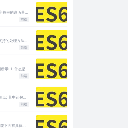
 4. 字符串的遍历器接
前端
符串支持的处理方法
前端
所示: 1. 什么是
前端
的知识点; 其中还包含
前端
功能下面有具体且