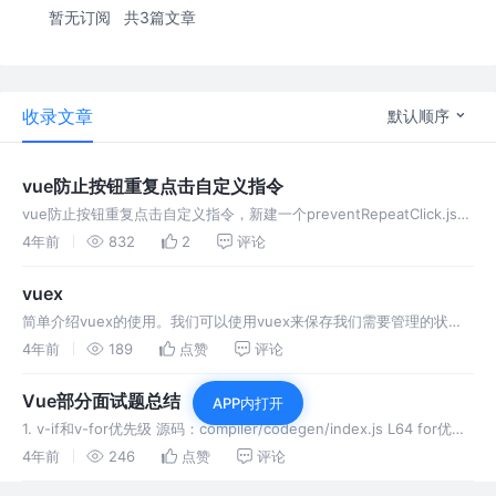
暂无订阅
共3篇文章
收录文章
默认顺序
vue防止按钮重复点击自定义指令
vue防止按钮重复点击自定义指令，新建一个preventRepeatClick.js文
件 在main.js下全局引入
4年前
832
2
评论
vuex
简单介绍vuex的使用。我们可以使用vuex来保存我们需要管理的状态
值，值一旦被修改，所有引用该值的地方就会自动更新。
4年前
189
点赞
评论
Vue部分面试题总结
APP内打开
1. v-if和v-for优先级 源码：compiler/codegen/index.js L64 for优先
级高于v-if 如果同时出现，每次渲染都会先执行循环再判断条件，无论
4年前
246
点赞
评论
如何循环都不可避免