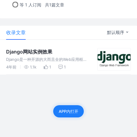
等 1 人订阅
共1篇文章
收录文章
默认顺序
Django网站实例效果
Django是一种开源的大而且全的Web应用框
架，是由python语言来编写的，优点十分明
4年前
1.1k
1
1
显： 功能完善、要素齐全：自带大量常用工具
和框架（比如分页，auth，权限管理), 适合快
速开发企业级网站。
APP内打开