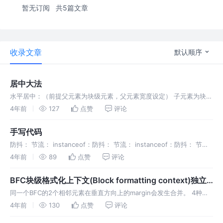
暂无订阅
共5篇文章
收录文章
默认顺序
居中大法
水平居中：（前提父元素为块级元素，父元素宽度设定） 子元素为块级
元素且宽度没有设定，子元素自动铺满父元素宽度 子元素是行内元素且
4年前
127
点赞
评论
宽度由其内容撑开，父元素text-align:center; 子元素是块
手写代码
防抖： 节流： instanceof：防抖： 节流： instanceof：防抖： 节
流： instanceof：防抖： 节流： instanceof：防抖： 节流：
4年前
89
点赞
评论
instanceof：防抖： 节
BFC块级格式化上下文(Block formatting context)独立
渲染区域
同一个BFC的2个相邻元素在垂直方向上的margin会发生合并。 4种情
况会形成BFC渲染区域（形成BFC之后父元素必须包含浮动子元素）
4年前
130
点赞
评论
float不是none position的值不是static或