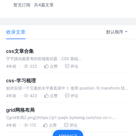
暂无订阅
共4篇文章
收录文章
默认顺序
css文章合集
字节跳动最爱考的前端面试题：CSS 基础
https://juejin.cn/post/6936913689115099143 金九银十，你准备好
4年前
222
点赞
评论
面试了吗? (附30w字前端面试题总结) https:
css-学习梳理
如何实现一个元素的水平垂直居中 1. 使用 position 与 transform 结合
父 子 2. 使用 position 定位和 偏移 属性 父 子 3. flex布局 父 4. grid
4年前
423
点赞
评论
布局
grid网格布局
![grid布局2.png](https://p1-juejin.byteimg.com/tos-cn-i-
k3u1fbpfcp/323aeff952c44284bc67941e52dced17~tp
4年前
172
点赞
评论