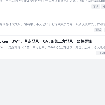
题，虽然说网上有很多资料介绍了一些跨页面通讯的方式，但是大都只是简单
。
面试
H
题虐得体无完肤。别着急，本文总结了前端高频手写题，只要认真看完，我相
面试
age、Token、JWT、单点登录、OAuth第三方登录一次性弄懂
、Token、JWT、总感觉分不清楚，单点登录、OAuth第三方登录不知道怎么用，今
HTM