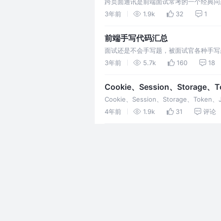
跨页面通讯是前端面试常考的一个经典问
际例子，所以很多小伙伴只是简单的背诵
3年前
1.9k
32
1
前端手写代码汇总
面试还是不会手写题，被面试官各种手写
获。
3年前
5.7k
160
18
Cookie、Session、Stor
Cookie、Session、Storage
绍下，让你们一次性搞懂。
4年前
1.9k
31
评论