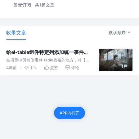
暂无订阅
共1篇文章
收录文章
默认顺序
给el-table组件特定列添加统一事件及
样式
在项目中所有使用el-table表格的地方，对【项
目名称列】添加点击事件及样式【触发某个弹窗
4年前
1.1k
点赞
评论
显示并在该列添加 `cursor: pointer;` 等样式】
APP内打开