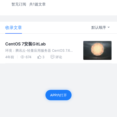
暂无订阅
共1篇文章
收录文章
默认顺序
CentOS 7安装GitLab
环境：腾讯云-轻量应用服务器 CentOS 7.6
64bit、gitlab-ce-14.5.2-ce.0.el7.x86_64.rpm
4年前
674
3
评论
APP内打开