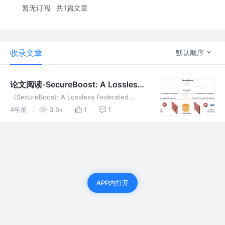
暂无订阅
共1篇文章
收录文章
默认顺序
论文阅读-SecureBoost: A Lossless
Federated Learning Framework
《SecureBoost: A Lossless Federated
Learning Framework》讲述了纵向联邦学习下
4年前
3.6k
1
1
的XGBoost模型，欢迎关注公众号《差分隐
私》
APP内打开