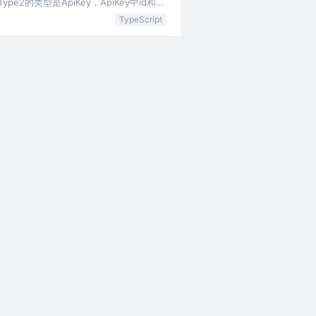
e2的类型是ApiKey，ApiKey中id和
TypeScript