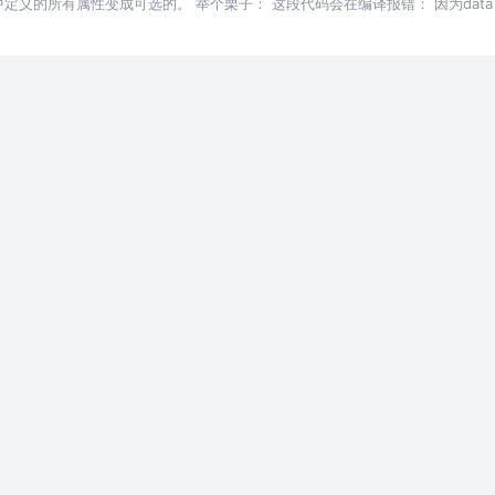
接口类型中定义的所有属性变成可选的。 举个栗子： 这段代码会在编译报错： 因为dataTyp