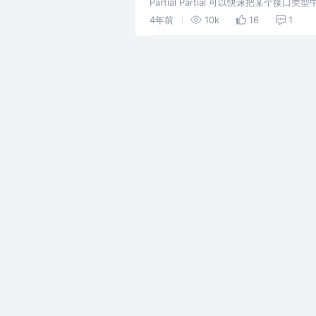
Partial Partial 可以快速把某个
name都是必选
4年前
10k
16
1