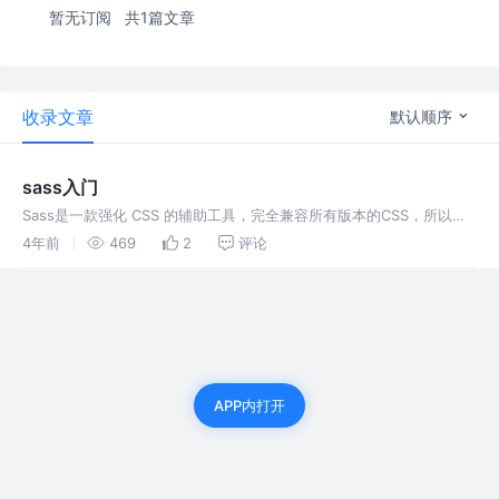
暂无订阅
共1篇文章
收录文章
默认顺序
sass入门
Sass是一款强化 CSS 的辅助工具，完全兼容所有版本的CSS，所以可
以无缝地使用任何可用的CSS库，且拥有比其他任何CSS扩展语言更多
4年前
469
2
评论
的功能和特性。
APP内打开