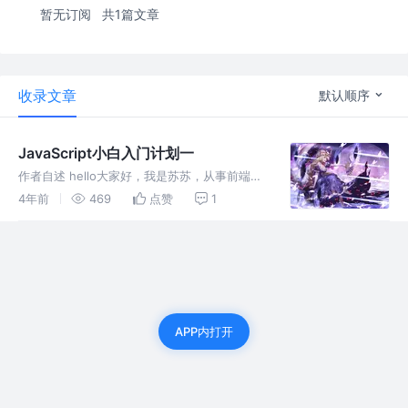
暂无订阅
共1篇文章
收录文章
默认顺序
JavaScript小白入门计划一
作者自述 hello大家好，我是苏苏，从事前端开
发工作已有2年，现在时不时更新掘金文章，同
4年前
469
点赞
1
时我的文章从最基础的开始分享，当然了也喜欢
更多喜欢前端开发的小白，能从我的文章中学到
知识，那么我们开始吧！
APP内打开