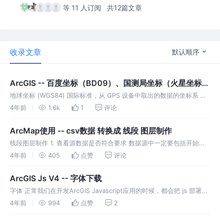
等 11 人订阅
共12篇文章
收录文章
默认顺序
ArcGIS -- 百度坐标（BD09）、国测局坐标（火星坐标，
GCJ02）、和WGS84坐标系之间的转换
地球坐标 (WGS84) 国际标准，从 GPS 设备中取出的数据的坐标系 国
际地图提供商使用的坐标系 火星坐标 (GCJ-02)也叫国测局坐标系 中国
4年前
1.6k
1
评论
标准，从国行移动设备中定位获取的坐标数据使用这个坐
ArcMap使用 -- csv数据 转换成 线段 图层制作
线段图层制作 1. 查看源数据是否符合要求 数据源中一定要包括开始点
的经纬度和结束点的经纬度，只有开始点或者只有结束点，最后的图会
4年前
405
点赞
评论
有错误 2. 设置图层空间参考系 按要求设置即可，不同的地图由不同的
要
ArcGIS Js V4 -- 字体下载
字体 正常我们在开发ArcGIS Javascript应用的时候，都会把 js 部署在
本地服务器上， 但是我们在使用像FeatureLayer的时候，label属性会
4年前
994
点赞
2
去https://static.a