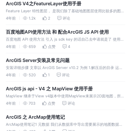
ArcGIS V4之FeatureLayer使用手册
Feature Layer 特性图层， 是我们除了基础地图图层使用比较多的图层
API 了 加入到地图中 url 请求中附带参数 最终请求会是 控制图层中需
4年前
1.2k
2
评论
要展示的字段 在Graphic中的attri
百度地图API使用方法 和 配合ArcGIS JS API 使用
百度地图 API 使用方法 引入 js sdk key 的话自己去申请就是了 使用
使用 配合 ArcGIS JS API 使用 ArcGIS 业务中肯定经常会用到定位功
4年前
659
点赞
4
能，自带的定位感觉不太行， 毕
ArcGIS Server安装及常见问题
安装详细步骤 文章以 ArcGIS Server v10.2 为例 1.解压后的目录 运行
安装 如果你原来本地有其他低版本的， 建议先卸载了， 运行第一个
4年前
520
1
评论
uninstall Utility 点击Arc
ArcGIS js api - V4 之 MapView 使用手册
MapView 继承于View v4版本中使用MapView来展示2D面地图，所以
了解MapView的相关特性是有必要的 3D使用ScenceView来展示 属性
4年前
703
点赞
评论
allLayerViews 获取所有
ArcGIS 之 ArcMap使用笔记
ArcMap使用笔记1 元数据 我们从数据库中导出需要展示的地图数据，
其中数据肯定是要包含经纬度的 我们把数据导出为csv格式，方便