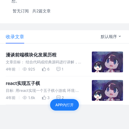
想。
暂无订阅
共2篇文章
收录文章
默认顺序
漫谈前端模块化发展历程
文章目标： 结合代码或经典源码进行讲解，大
致地介绍一下前端模块化的发展历程。 0x01 -
4年前
925
6
1
纯天然无加工的全局函数模式 但咱真不是啥东
西都能往全局作用域上面写的。 你写代码的样
react实现五子棋
子真的很潇洒，但修bug
目标: 用react实现一个五子棋小游戏 环境:
node 14.17.3 参考项目: React官网 三子棋项
4年前
1.6k
3
2
目： Tic Tac Toe (codepen.io) 具体实现： 写
APP内打开
法思路 在组件挂载