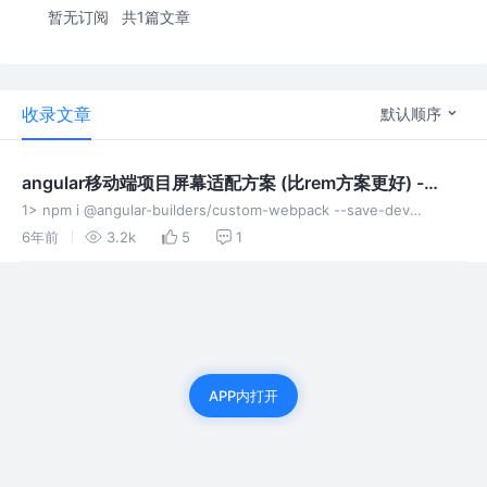
暂无订阅
共1篇文章
收录文章
默认顺序
angular移动端项目屏幕适配方案 (比rem方案更好) -
postcss-px-to-viewport
1> npm i @angular-builders/custom-webpack --save-dev
(angular项目本身不允许配置，步骤 1 2为它添加自定义配置) 2>修改
6年前
3.2k
5
1
angular.
APP内打开